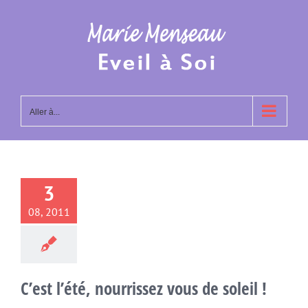
Passer
au
contenu
Aller à...
3
08, 2011
C’est l’été, nourrissez vous de soleil !