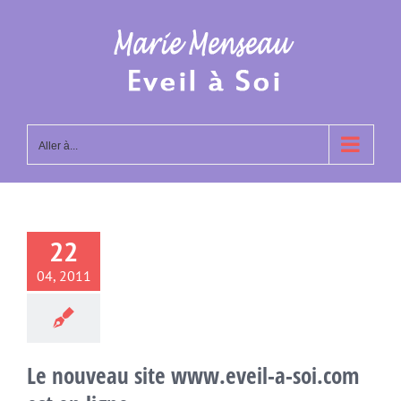
Passer
au
contenu
Aller à...
22
04, 2011
Le nouveau site www.eveil-a-soi.com