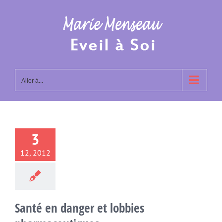
Passer
au
contenu
Aller à...
3
12, 2012
Santé en danger et lobbies