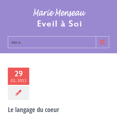
Passer
au
contenu
Aller à...
29
02, 2012
Le langage du coeur