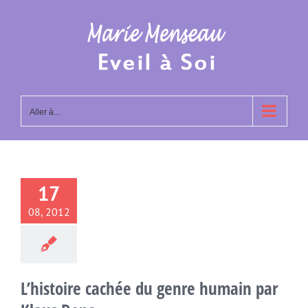
Passer
au
contenu
Aller à...
17
08, 2012
L’histoire cachée du genre humain par