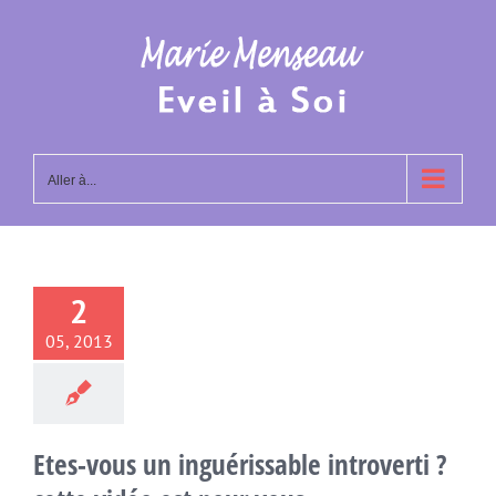
Passer
au
contenu
Aller à...
2
05, 2013
Etes-vous un inguérissable introverti ?