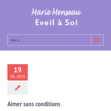
Passer
au
contenu
Aller à...
19
08, 2010
Aimer sans conditions