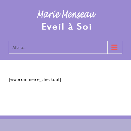
Passer
au
contenu
Aller à...
[woocommerce_checkout]