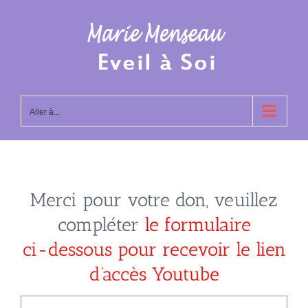
Passer
au
contenu
Aller à...
Merci pour votre don, veuillez
compléter
le formulaire
ci-dessous pour recevoir le lien
d’accès Youtube