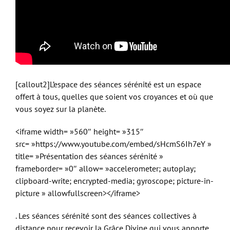
[callout2]L’espace des séances sérénité est un espace
offert à tous, quelles que soient vos croyances et où que
vous soyez sur la planète.
<iframe width= »560″ height= »315″
src= »https://www.youtube.com/embed/sHcmS6Ih7eY »
title= »Présentation des séances sérénité »
frameborder= »0″ allow= »accelerometer; autoplay;
clipboard-write; encrypted-media; gyroscope; picture-in-
picture » allowfullscreen></iframe>
. Les séances sérénité sont des séances collectives à
distance pour recevoir la Grâce Divine qui vous apporte