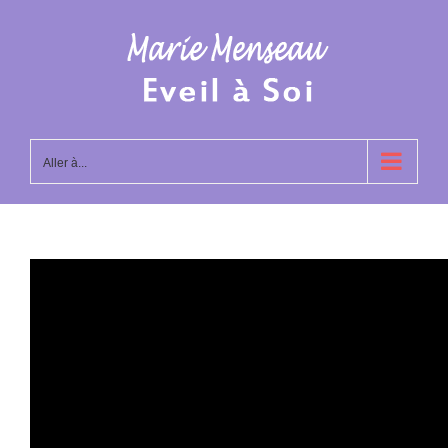
Passer
au
contenu
Aller à...