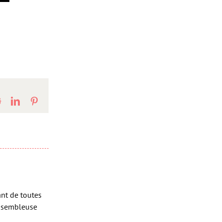
Reddit
LinkedIn
Pinterest
ant de toutes
assembleuse