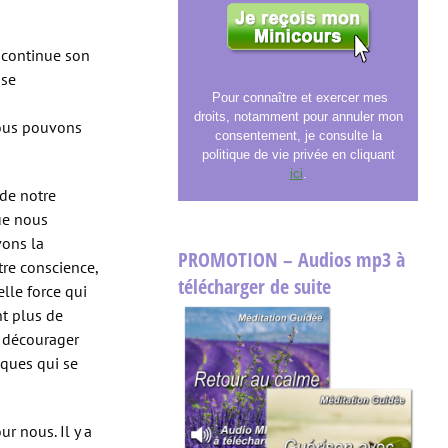
e continue son
sse
Pour connaître et exercer mes
droits, notamment pour annuler mon
nous pouvons
consentement, je consulte la
politique de vie privée en cliquant
ici
.
 de notre
ue nous
vons la
PROMOTION – Audios mp3 à
otre conscience,
télécharger de suite
lle force qui
nt plus de
e décourager
ques qui se
r nous. Il y a