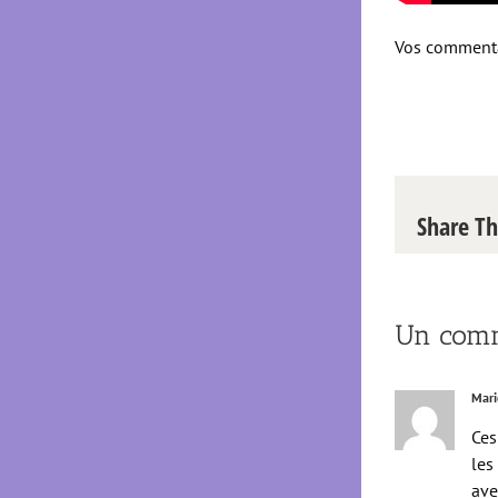
Vos commentai
Share Th
Un comm
Mari
Ces
les
ave