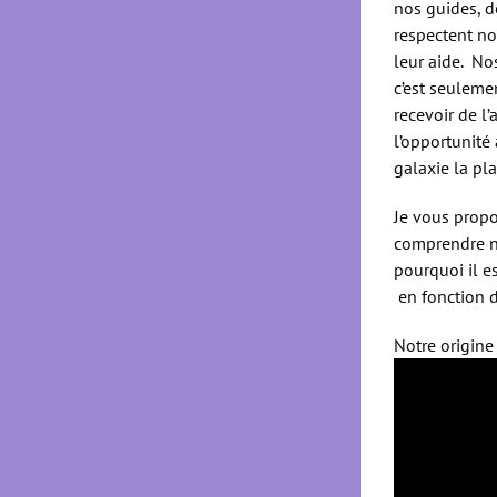
nos guides, d
respectent no
leur aide. No
c’est seulem
recevoir de l
l’opportunité 
galaxie la pla
Je vous propo
comprendre no
pourquoi il es
en fonction d
Notre origine