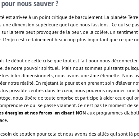
 pour nous sauver ?
é est arrivée à un point critique de basculement. La planète Terr
s une dimension supérieure quoi que nous fassions. Ce qui se pa
sur la terre peut provoquer de la peur, de la colère, un sentiment
e. L’enjeu est certainement beaucoup plus important que ce que 
is le début de cette crise que tout est fait pour nous déconnecter
e, de notre pouvoir spirituel. Mais nous sommes puissants puisq
tres inter dimensionnels, nous avons une âme éternelle. Nous a
éer notre réalité. En rejetant la peur et en prenant soin d’élever n
 plus possible centrés dans le cœur, nous pouvons rayonner une te
otège, nous libère de toute emprise et participe à aider ceux qui o
 comprendre ce qui se passe vraiment. Ce n’est pas le moment de s
nos énergies et nos forces en disant NON
aux programmes diaboli
ace.
soin de soutien pour cela et nous avons des alliés qui sont là pou