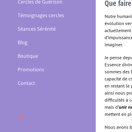
Que faire
Cercles de Guérison
Témoignages cercles
Notre humanit
évolution ver
Séances Sérénité
actuellement 
d’impuissanc
Blog
imaginer.
Boutique
Je pense depu
Essence divin
Promotions
sommes des E
capacité de cr
Contact
en restant le
ainsi nous pr
difficultés à
mais d
‘unir 
mettent en pl
Facebook
Nous avons be