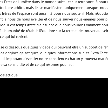
es Etres de lumière dans le monde subtil et sur terre sont là pour 
tre libre arbitre, mais ils se manifestent uniquement lorsque n
s frères de l’espace sont aussi là pour nous soutenir. Mais n’oubli
ent à nous de nous éveiller et de nous sauver nous-mêmes pour p
’aide. Il est temps d’être clair sur ce que nous voulons vraiment po
à l’humanité de rétablir l’équilibre sur la terre et de trouver au se
ce qui lui revient.
se ci dessous quelques vidéos qui peuvent être un support de réf
s origines galactiques, quelques informations sur les Extra Terres
t si important d’éveiller notre conscience. chacun y trouvera matiè
e sa sensibilité et de ce qui résonne pour soi.
 galactique