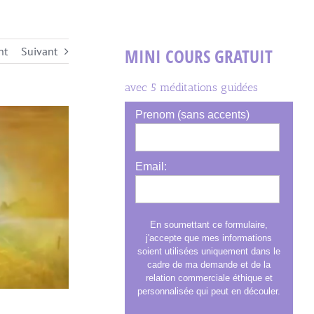
nt
Suivant
MINI COURS GRATUIT
avec 5 méditations guidées
Prenom (sans accents)
Email:
En soumettant ce formulaire,
j'accepte que mes informations
soient utilisées uniquement dans le
cadre de ma demande et de la
relation commerciale éthique et
personnalisée qui peut en découler.