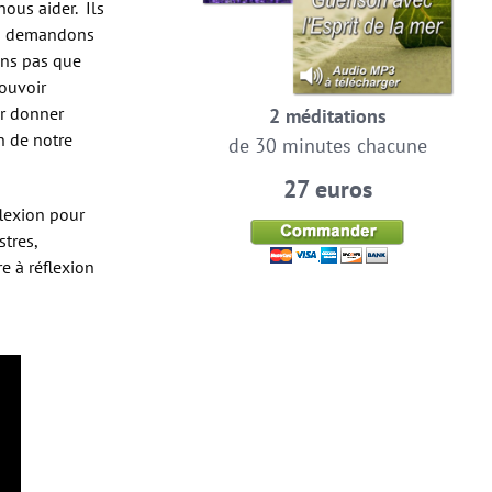
nous aider. Ils
ous demandons
ons pas que
ouvoir
ur donner
2 méditations
in de notre
de 30 minutes chacune
27 euros
lexion pour
tres,
re à réflexion