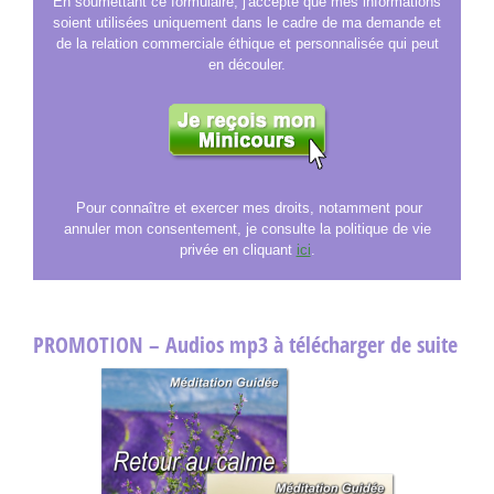
En soumettant ce formulaire, j'accepte que mes informations
soient utilisées uniquement dans le cadre de ma demande et
de la relation commerciale éthique et personnalisée qui peut
en découler.
Pour connaître et exercer mes droits, notamment pour
annuler mon consentement, je consulte la politique de vie
privée en cliquant
ici
.
PROMOTION – Audios mp3 à télécharger de suite