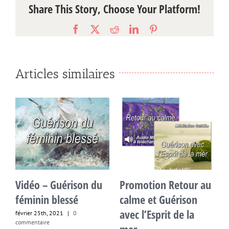
Share This Story, Choose Your Platform!
Facebook
X
Reddit
LinkedIn
Pinterest
Articles similaires
la
Vidéo – Guérison du
Promotion Retour au
P
féminin blessé
calme et Guérison
g
avec l’Esprit de la
février 25th, 2021
|
0
n
commentaire
C
mer