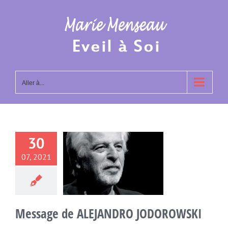
Passer
au
contenu
Aller à...
30
ssage de
07, 2021
EJANDRO
DOROWSKI
DRO JODOROWSKI
Message de ALEJANDRO JODOROWSKI