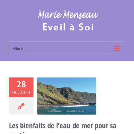
Passer
au
contenu
Aller à...
28
bienfaits de
06, 2023
 de mer pour
a santé
re l'eau de mer
Les bienfaits de l’eau de mer pour sa