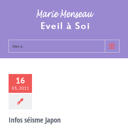
Passer
au
contenu
Aller à...
16
03, 2011
Infos séisme Japon