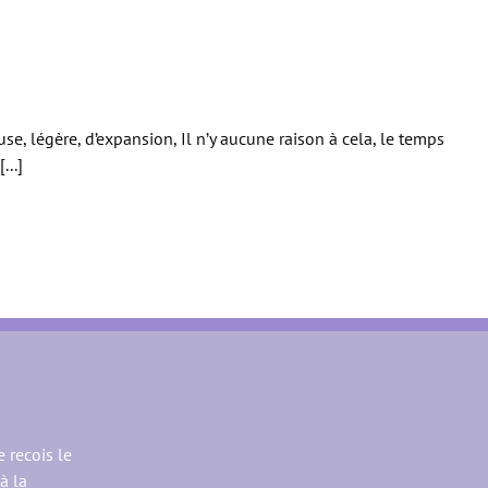
, légère, d’expansion, Il n’y aucune raison à cela, le temps
...]
e recois le
à la