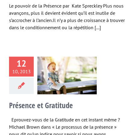
Le pouvoir de la Présence par Kate Spreckley Plus nous
avançons, plus il devient évident qu’il est inutile de
s’accrocher à l’ancien.Il n’y a plus de croissance à trouver
dans le conditionnement ou la répétition [...]
12
10, 2013
ésence et
ratitude
e
moment présent
Présence et Gratitude
Eprouvez-vous de la Gratitude en cet instant même ?
Michael Brown dans « Le processus de la présence »
nous dit qu’un indice pour savoir si nous avons