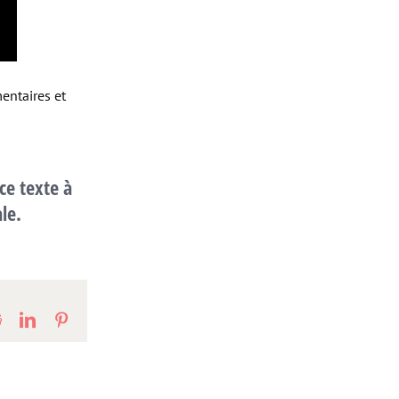
mentaires et
ce texte à
ale.
Reddit
LinkedIn
Pinterest