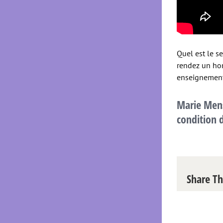
Quel est le s
rendez un ho
enseignement
Marie Me
condition d
Share Th