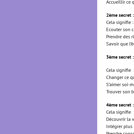
Accueillir ce 
2ème secret :
Cela signifie :
Ecouter son 
Prendre des r
Savoir que l’é
3ème secret 
Cela signifie 
Changer ce q
S’aimer soi-m
Trouver son b
4ème secret :
Cela signifie 
Découvrir la 
Intégrer plus
Prendre cons