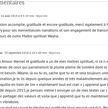
entaires
16 août 2019 à 9 h 19 min
- Répondre
sion accomplie, gratitude et encore gratitude, merci également à 
y pour ses merveilleuses narrations et son engagement de transm
eurs de notre Maître spirituel Wayne.
ar
20 septembre 2018 à 18 h 40 min
- Répondre
x Amour éternel et gratitude a un de mes maitres spirituel, si ce n
serais de ceux qui parraineront ta plume pleine de lumière dont l
ant besoin..Wayne, là ou tu es, sache que tu es et sera toujours un
piration,je te lis depuis quelque années et très maladroitement alo
nquille en train de lire « maintenant tout est clair » j apprend que
tté depuis 2015,je pensais même t envoyer un de mes textes car j 
r partager des valeurs et voila que j apprend que tu es maintenan
n vibratoire.
un mot ne saurai te décrire ma gratitude alors encore une fois, Pe