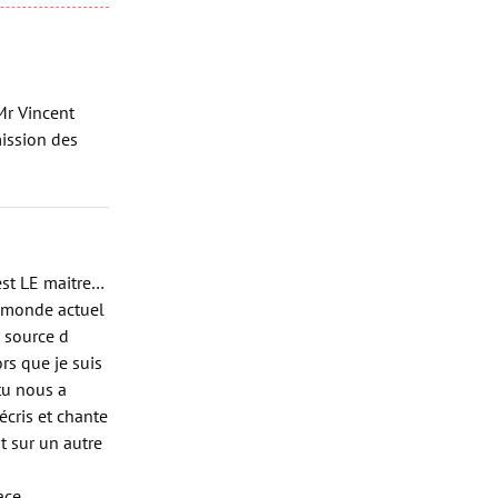
Mr Vincent
ission des
 est LE maitre…
e monde actuel
e source d
rs que je suis
 tu nous a
écris et chante
t sur un autre
ace