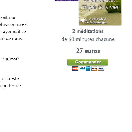
ssait non
plus connu est
2 méditations
t rayonnait ce
’art de nous
de 30 minutes chacune
27 euros
e sagesse
u’il reste
s perles de