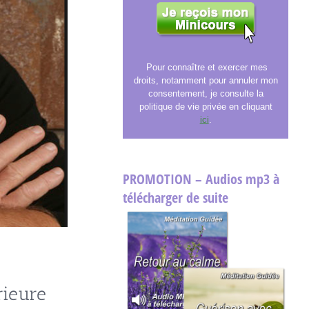
Pour connaître et exercer mes
droits, notamment pour annuler mon
consentement, je consulte la
politique de vie privée en cliquant
ici
.
PROMOTION – Audios mp3 à
télécharger de suite
rieure