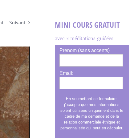
nt
Suivant
MINI COURS GRATUIT
avec 5 méditations guidées
Prenom (sans accents)
Email:
En soumettant ce formulaire,
j'accepte que mes informations
soient utilisées uniquement dans le
cadre de ma demande et de la
relation commerciale éthique et
personnalisée qui peut en découler.