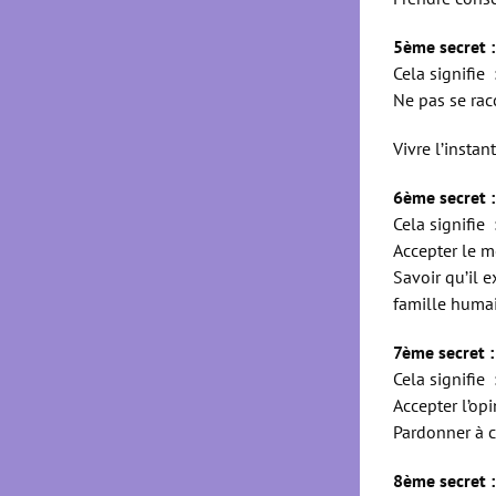
5ème secret :
Cela signifie 
Ne pas se rac
Vivre l’instan
6ème secret :
Cela signifie 
Accepter le m
Savoir qu’il 
famille huma
7ème secret : 
Cela signifie 
Accepter l’opi
Pardonner à 
8ème secret :