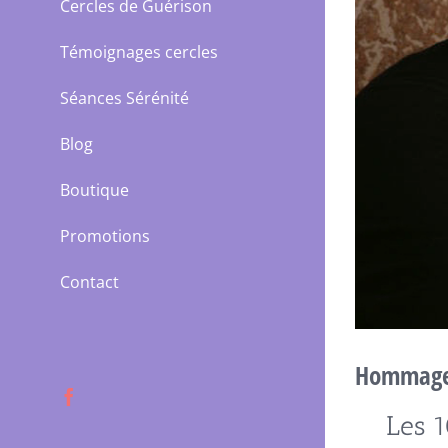
Cercles de Guérison
Témoignages cercles
Séances Sérénité
Blog
Boutique
Promotions
Contact
Hommage
Facebook
Les 1