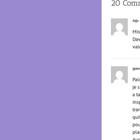
20 Comm
Jojo
Mis
Dav
val
guez
Pai
je 
a t
ins
tra
qui
pou
pla
Auc