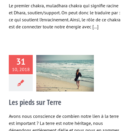
Le premier chakra, muladhara chakra qui signifie racine
et Dhara, soutien/support. On peut donc le traduire par :
ce qui soutient l’enracinement. Ainsi, le rôle de ce chakra
est de connecter toute notre énergie avec [...]
31
10, 2018
eds sur Terre
xion à la terre
Les pieds sur Terre
Avons nous conscience de combien notre lien à la terre
est important ? La terre est notre héritage, nous
dépendons entièrement d'elle et nous nous en sommes