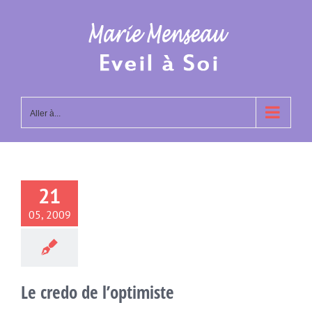
Passer
au
contenu
Aller à...
21
05, 2009
Le credo de l’optimiste