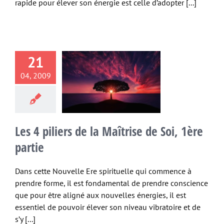
rapide pour élever son énergie est celle d’adopter [...]
piliers de la
21
rise de Soi,
04, 2009
re partie
e cosmique
Etres
guérison spirituelle
lle conscience
Les 4 piliers de la Maîtrise de Soi, 1ère
Spiritualité
partie
Dans cette Nouvelle Ere spirituelle qui commence à
prendre forme, il est fondamental de prendre conscience
que pour être aligné aux nouvelles énergies, il est
essentiel de pouvoir élever son niveau vibratoire et de
s’y [...]