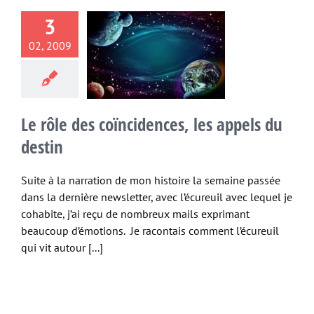
 rôle des
3
idences, les
02, 2009
s du destin
idences
énergie
ue
Etres éveillés
lle conscience
Le rôle des coïncidences, les appels du
Spiritualité
destin
Suite à la narration de mon histoire la semaine passée
dans la dernière newsletter, avec l’écureuil avec lequel je
cohabite, j’ai reçu de nombreux mails exprimant
beaucoup d’émotions. Je racontais comment l’écureuil
qui vit autour [...]