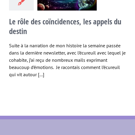
idences
énergie
ue
Etres éveillés
lle conscience
Le rôle des coïncidences, les appels du
Spiritualité
destin
Suite à la narration de mon histoire la semaine passée
dans la dernière newsletter, avec l’écureuil avec lequel je
cohabite, j’ai reçu de nombreux mails exprimant
beaucoup d’émotions. Je racontais comment l’écureuil
qui vit autour [...]