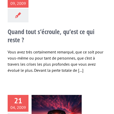
09, 2009
Quand tout s’écroule, qu’est ce qui
reste ?
Vous avez très certainement remarqué, que ce soit pour
vous-même ou pour tant de personnes, que c’est à
travers les crises les plus profondes que vous avez
évolué le plus. Devant la perte totale de [...]
piliers de la
21
rise de Soi,
04, 2009
re partie