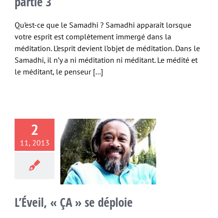
partie 3
Qu’est-ce que le Samadhi ? Samadhi apparaît lorsque
votre esprit est complètement immergé dans la
méditation. L’esprit devient l’objet de méditation. Dans le
Samadhi, il n’y a ni méditation ni méditant. Le médité et
le méditant, le penseur [...]
2
11, 2013
il, « ÇA » se
déploie
illés
Eveil Spirituel
L’Éveil, « ÇA » se déploie