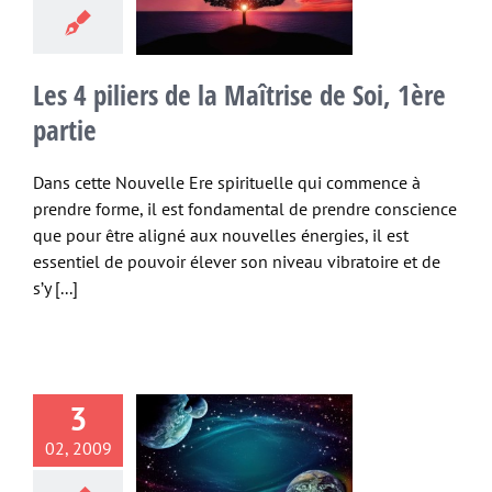
e cosmique
Etres
guérison spirituelle
lle conscience
Les 4 piliers de la Maîtrise de Soi, 1ère
Spiritualité
partie
Dans cette Nouvelle Ere spirituelle qui commence à
prendre forme, il est fondamental de prendre conscience
que pour être aligné aux nouvelles énergies, il est
essentiel de pouvoir élever son niveau vibratoire et de
s’y [...]
 rôle des
3
idences, les
02, 2009
s du destin