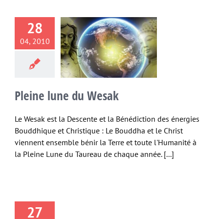
28
ne lune du
04, 2010
Wesak
e cosmique
Etres
meditation
Planète
re
Spiritualité
Pleine lune du Wesak
Le Wesak est la Descente et la Bénédiction des énergies
Bouddhique et Christique : Le Bouddha et le Christ
viennent ensemble bénir la Terre et toute l'Humanité à
la Pleine Lune du Taureau de chaque année. [...]
27