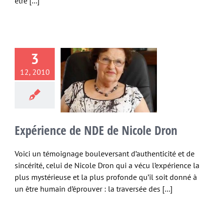
être [...]
3
ience de NDE
12, 2010
icole Dron
conditionnel
Etres
Eveil Spirituel
lois
les
NDE
Spiritualité
ages
transmutation
Expérience de NDE de Nicole Dron
Voici un témoignage bouleversant d’authenticité et de
sincérité, celui de Nicole Dron qui a vécu l’expérience la
plus mystérieuse et la plus profonde qu’il soit donné à
un être humain d’éprouver : la traversée des [...]