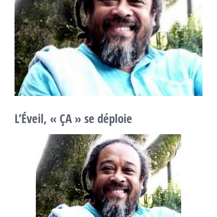
L’Éveil, « ÇA » se déploie