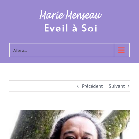
Passer
au
contenu
Aller à...
Précédent
Suivant