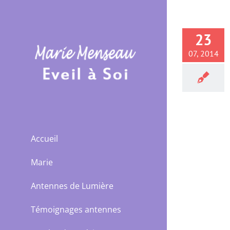
Passer
au
contenu
23
07, 2014
10 conseils pour mieux vivre
votre hypersensibilité
hypersensible
Accueil
Marie
Antennes de Lumière
Témoignages antennes