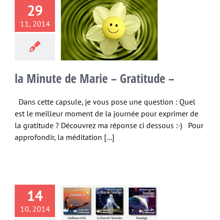
29
Minute de
11, 2014
 – Gratitude
–
tude
Non classé
la Minute de Marie – Gratitude –
Dans cette capsule, je vous pose une question : Quel
est le meilleur moment de la journée pour exprimer de
la gratitude ? Découvrez ma réponse ci dessous :-) Pour
approfondir, la méditation [...]
ance et Foi,
 Force de
intention,
14
ncodage
10, 2014
dimensionel,