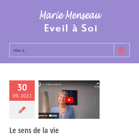
Passer
au
contenu
Aller à...
30
09, 2022
ns de la vie
Non classé
Le sens de la vie