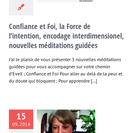
ouvelles
ditations
guidées
Confiance et Foi, la Force de
Non classé
l’intention, encodage interdimensionel,
nouvelles méditations guidées
J'ai le plaisir de vous présenter 3 nouvelles méditations
guidées pour vous accompagner sur votre chemin
d'Eveil ; Confiance et Foi Pour aller au delà de la peur et
du doute qui bloquent ; Pour apprendre [...]
15
aConférence
09, 2014
c Stéphane