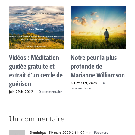
plus
Témoignages
Cercle de Guérison
antennes de lumièr
gratuit pour tous
iamson
novembre 5th, 2024
|
128
janvier 9th, 2015
|
41
Commentaires
Commentaires
Un commentaire
Dominique
30 mars 2009 à 6 h 09 min
- Répondre
Une clarification très claire et indispensable.