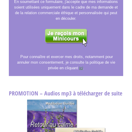
En soumettant ce formulaire, j'accepte que mes informations
soient utilisées uniquement dans le cadre de ma demande et
de la relation commerciale éthique et personnalisée qui peut
en découler.
Pour connaître et exercer mes droits, notamment pour
annuler mon consentement, je consulte la politique de vie
privée en cliquant
ici
.
PROMOTION – Audios mp3 à télécharger de suite