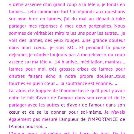
« d’être assénée d’un grand coup à la tête », je fonds en
larmes… cela commence fort ! Je réponds aux questions
sur mon bloc en larmes, j’ai du mal au départ à faire
partager mes réponses à mes deux partenaires. Nous
sommes de véritables miroirs les uns pour les autres… je
vois des larmes, des yeux rouges…une grande douleur
dans mon cœur… je suis KO… Et pendant la pause
déjeuner, je n’arrive toujours pas à me relever « du coup
asséné sur ma tête »…14 h arrive…méditation, mantras…
larmes pour moi, très grosses crises de larmes pour
d’autres faisant écho à notre propre douleur…tous
touchés en plein cœur … la souffrance est énorme…..
J’ai alors été frappée de l’énorme fossé qu’il peut y avoir
entre le fait d’avoir de l’amour dans son cœur et de le
partager avec les autres
et d’avoir de l’amour dans son
cœur et de se le donner pour soi-même.
Je n’avais
également pas mesuré
l’ampleur de l’IMPORTANCE de
l’Amour pour soi….
L’Amour pour soi-même est la base de tout. De là