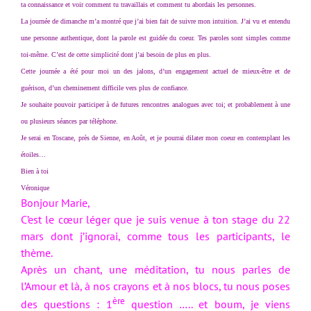
ta connaissance et voir comment tu travaillais et comment tu abordais les personnes.
La journée de dimanche m’a montré que j’ai bien fait de suivre mon intuition. J’ai vu et entendu
une personne authentique, dont la parole est guidée du coeur. Tes paroles sont simples comme
toi-même. C’est de cette simplicité dont j’ai besoin de plus en plus.
Cette journée a été pour moi un des jalons, d’un engagement actuel de mieux-être et de
guérison, d’un cheminement difficile vers plus de confiance.
Je souhaite pouvoir participer à de futures rencontres analogues avec toi; et probablement à une
ou plusieurs séances par téléphone.
Je serai en Toscane, près de Sienne, en Août, et je pourrai dilater mon coeur en contemplant les
étoiles…
Bien à toi
Véronique
Bonjour Marie,
C’est le cœur léger que je suis venue à ton stage du 22
mars dont j’ignorai, comme tous les participants, le
thème.
Après un chant, une méditation, tu nous parles de
l’Amour et là, à nos crayons et à nos blocs, tu nous poses
ère
des questions : 1
question
….. et boum, je viens