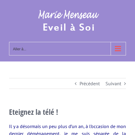
Passer
au
contenu
Aller à...
Précédent
Suivant
Eteignez la télé !
Il y a désormais un peu plus d’un an, à l’occasion de mon
dernier déménagement, je me suis séparée de
la