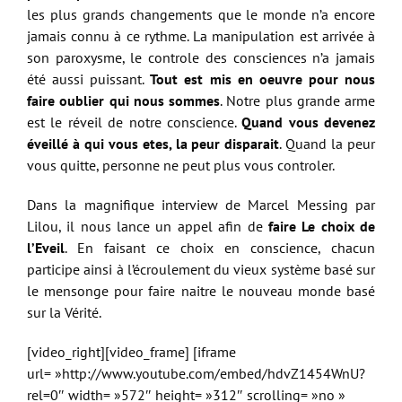
les plus grands changements que le monde n’a encore
jamais connu à ce rythme. La manipulation est arrivée à
son paroxysme, le controle des consciences n’a jamais
été aussi puissant.
Tout est mis en oeuvre pour nous
faire oublier qui nous sommes
. Notre plus grande arme
est le réveil de notre conscience.
Quand vous devenez
éveillé à qui vous etes, la peur disparait
. Quand la peur
vous quitte, personne ne peut plus vous controler.
Dans la magnifique interview de Marcel Messing par
Lilou, il nous lance un appel afin de
faire Le choix de
l’Eveil
. En faisant ce choix en conscience, chacun
participe ainsi à l’écroulement du vieux système basé sur
le mensonge pour faire naitre le nouveau monde basé
sur la Vérité.
[video_right][video_frame] [iframe
url= »http://www.youtube.com/embed/hdvZ1454WnU?
rel=0″ width= »572″ height= »312″ scrolling= »no »