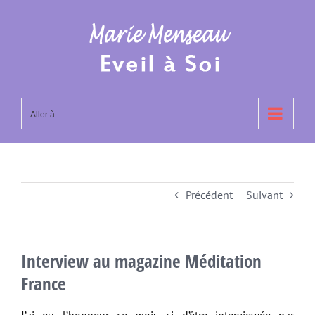
Passer
au
contenu
Aller à...
Précédent
Suivant
Interview au magazine Méditation
France
J’ai eu l’honneur ce mois ci d’être interviewée par