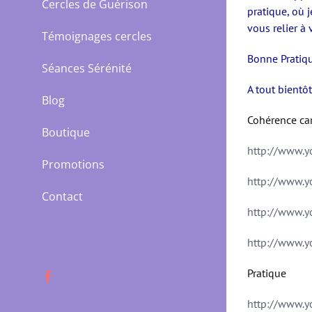
Cercles de Guérison
pratique, où 
vous relier à 
Témoignages cercles
Bonne Pratiq
Séances Sérénité
A tout bientôt
Blog
Cohérence ca
Boutique
http://www.
Promotions
http://www.
Contact
http://www.
http://www.
Pratique
Facebook
http://www.