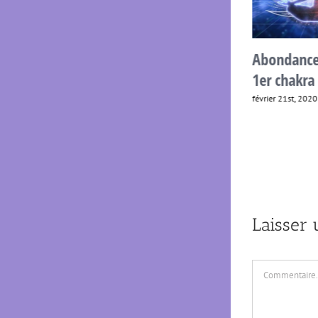
Vidéos : Méditation
Abondance,
guidée gratuite et
1er chakra
extrait d’un cercle de
février 21st, 2020
guérison
juin 29th, 2022
|
0 commentaire
Laisser
Commentaire