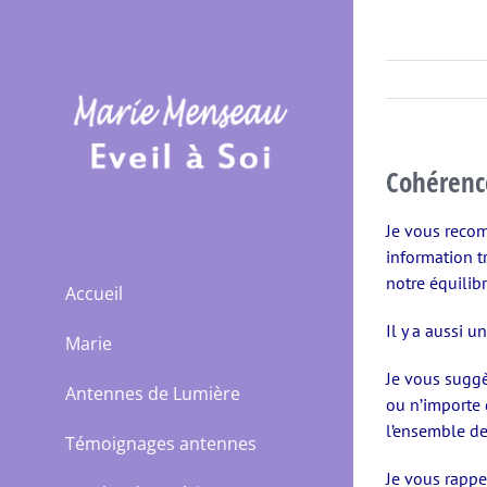
Passer
au
contenu
Cohérence
Je vous reco
information tr
notre équilib
Accueil
Il y a aussi u
Marie
Je vous sugg
Antennes de Lumière
ou n’importe
l’ensemble de
Témoignages antennes
Je vous rappe