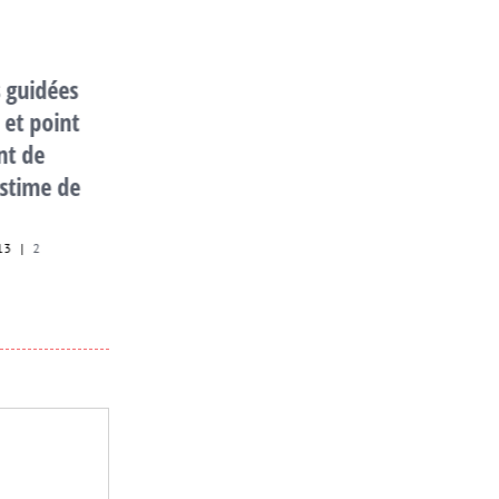
 guidées
Le Jeûne, qu’est ce que
 et point
c’est ?
nt de
juillet 5th, 2012
|
9 Commentaires
Estime de
13
|
2