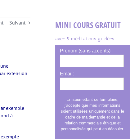
nt
Suivant
MINI COURS GRATUIT
avec 5 méditations guidées
Prenom (sans accents)
 une
 par extension
Email:
En soumettant ce formulaire,
j'accepte que mes informations
par exemple
soient utilisées uniquement dans le
fond à
cadre de ma demande et de la
relation commerciale éthique et
personnalisée qui peut en découler.
e exemple