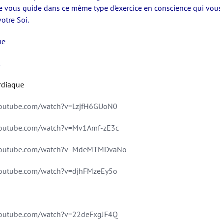
je vous guide dans ce même type d’exercice en conscience qui vou
votre Soi.
ue
rdiaque
youtube.com/watch?v=LzjfH6GUoN0
youtube.com/watch?v=Mv1Amf-zE3c
youtube.com/watch?v=MdeMTMDvaNo
youtube.com/watch?v=djhFMzeEy5o
youtube.com/watch?v=22deFxgJF4Q