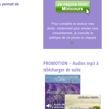
s permet de
Pour connaître et exercer mes
droits, notamment pour annuler mon
consentement, je consulte la
politique de vie privée en cliquant
ici
.
PROMOTION – Audios mp3 à
télécharger de suite