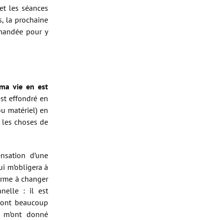
et les séances
s, la prochaine
emandée pour y
ma vie en est
est effondré en
u matériel) en
s les choses de
nsation d’une
i m’obligera à
terme à changer
nelle : il est
s ont beaucoup
s m’ont donné