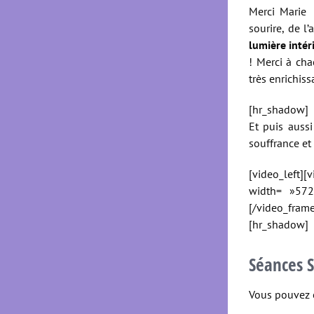
Merci Marie 
sourire, de 
lumière intér
! Merci à ch
très enrichiss
[hr_shadow]
Et puis auss
souffrance et
[video_left]
width= »572
[/video_fram
[hr_shadow]
Séances S
Vous pouvez