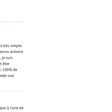
juin 20th, 2013
|
15 Commentaires
ts très simple
ances arrivent
, je suis
t être
vec 100% de
ette vrai
iper à l’une de