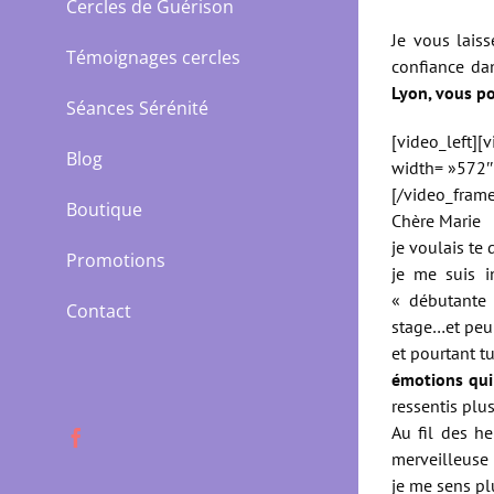
Cercles de Guérison
Je vous laiss
Témoignages cercles
confiance da
Lyon, vous po
Séances Sérénité
[video_left]
Blog
width= »572″
[/video_frame
Boutique
Chère Marie
je voulais te 
Promotions
je me suis i
« débutante 
Contact
stage…et peu
et pourtant t
émotions qui
ressentis plus
Au fil des he
Facebook
merveilleuse 
je me sens pl