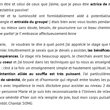
n être et celui de ceux que j’aime, que je peux être
actrice de 
ctatrice passive!
nté et ta luminosité ont formidablement aidé à potentialise
nergie et
entraide du groupe
! j étais bien avec vous toutes pendan
ie, ou mieux sans doute, besoin, de poursuivre sur ce beau chemin 
me partie! je t’ embrasse affectueusement Anne
rie, Je voudrais te dire à quel point j’ai apprécié le stage que
ier. Intuitivement je savais que je devais y assister,
les bénéfice
espérances
. Ce stage m’a beaucoup appris. Je cherchais avant to
du coeur
et j’ai trouvé dans les techniques qui tu nous as enseign
s : c’est à la fois un enseignement simple et hautement spirituel. J
’intention alliée au souffle est très puissant
. J’ai particuliè
 de sérénité
, de paix et d’harmonie qui régnait entre toutes les p
nds avec impatience le mois d’octobre pour assister au niveau 2 de 
e personne Marie et je suis très reconnaissante à l’Univers de m’av
nce sérénité d’hier soir m’a remplie de joie, tout mon corps pulsait
ientôt. Chantal SONG