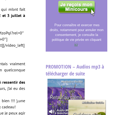
qui m’ont fait
 et 3 juillet à
Pour connaître et exercer mes
droits, notamment pour annuler mon
MzoPqI?rel=0″
consentement, je consulte la
 »0″]
politique de vie privée en cliquant
t][/video_left]
ici
.
ntais vraiment
PROMOTION – Audios mp3 à
un quelconque
télécharger de suite
 à
ressentir des
urs, j’ai eu des
 bien !!! ),une
x cadeau!
ue je peux agir