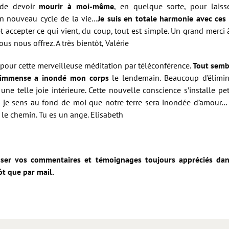
 de devoir
mourir à moi-même
, en quelque sorte, pour lais
un nouveau cycle de la vie…
Je suis en totale harmonie avec ce
 et accepter ce qui vient, du coup, tout est simple. Un grand merci
s nous offrez. A très bientôt, Valérie
pour cette merveilleuse méditation par téléconférence.
Tout sembl
 immense a inondé mon corps
le lendemain. Beaucoup d’élimin
e telle joie intérieure. Cette nouvelle conscience s’installe pet
 je sens au fond de moi que notre terre sera inondée d’amour… 
le chemin. Tu es un ange. Elisabeth
sser vos commentaires et témoignages toujours appréciés dan
t que par mail.