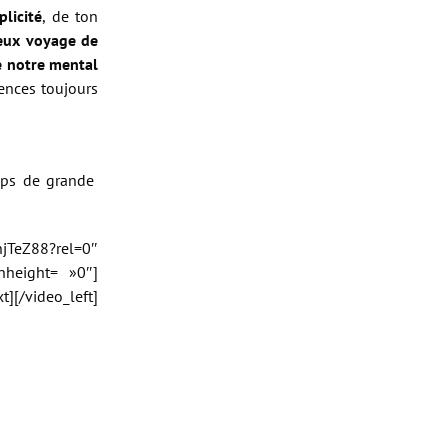
plicité
, de ton
eux voyage de
e notre mental
ences toujours
emps de grande
njTeZ88?rel=0″
nheight= »0″]
][/video_left]