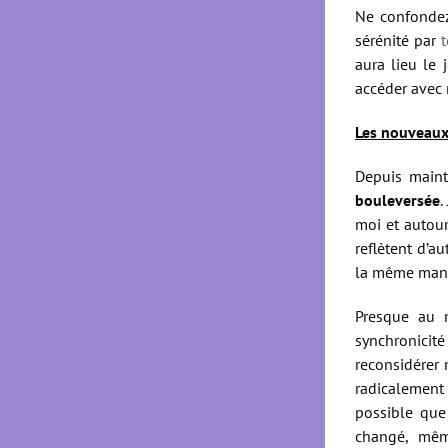
Ne confondez 
sérénité par
aura lieu le
accéder avec 
Les nouveau
Depuis maint
bouleversée
.
moi et autour
reflètent d’a
la même mani
Presque au m
synchronicité
reconsidérer 
radicalement
possible que
changé, mêm