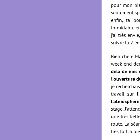
pour mon bie
seulement spe
enfin, ta bo
formidable é
j’ai très env
suivre la 2 é
Bien chère Ma
week end dern
delà de mes 
l’
ouverture 
je recherchai
travail sur
l
l’atmosphère
stage. J’atte
une très bell
route. La séa
très fort, à b