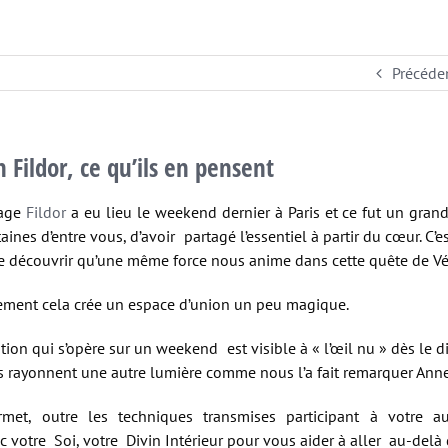
Précéde
 Fildor, ce qu’ils en pensent
tage
Fildor
a eu lieu le weekend dernier à Paris et ce fut un grand 
aines d’entre vous, d’avoir partagé l’essentiel à partir du cœur. C’
e découvrir qu’une même force nous anime dans cette quête de Vér
ent cela crée un espace d’union un peu magique.
tion qui s’opère sur un weekend est visible à « l’œil nu » dès le
s rayonnent une autre lumière comme nous l’a fait remarquer Anne c
met, outre les techniques transmises participant à votre a
c votre Soi, votre Divin Intérieur pour vous aider à aller au-delà d