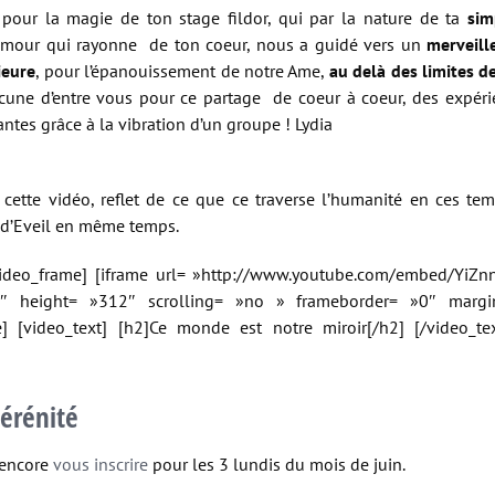
pour la magie de ton stage fildor, qui par la nature de ta
sim
l’amour qui rayonne de ton coeur, nous a guidé vers un
merveill
ieure
, pour l’épanouissement de notre Ame,
au delà des limites d
acune d’entre vous pour ce partage de coeur à coeur, des expéri
antes grâce à la vibration d’un groupe ! Lydia
i cette vidéo, reflet de ce que ce traverse l’humanité en ces t
 d’Eveil en même temps.
[video_frame] [iframe url= »http://www.youtube.com/embed/YiZn
″ height= »312″ scrolling= »no » frameborder= »0″ margi
e] [video_text] [h2]Ce monde est notre miroir[/h2] [/video_text
érénité
 encore
vous inscrire
pour les 3 lundis du mois de juin.