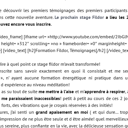
e découvrir les premiers témoignages des premiers participants 
ns cette nouvelle aventure.
Le prochain stage Fildor
a lieu les 2
uvez encore vous inscrire.
[video_frame] [iframe url= »http://www.youtube.com/embed/2IbGl
 height= »312″ scrolling= »no » frameborder= »0″ marginheight=
] [video_text] [h2]Formation Fildor, Témoignages[/h2] [/video_tex
dire à quel point ce stage fildor m’avait transformée!
nscrite sans savoir exactement en quoi il consistait et me se
», n’ ayant aucune formation énergétique ni pratique dans 
 d expérience au niveau méditation!
u as su tout de suite
me mettre à l’aise
et m’
apprendre à respirer
,
 me paraissaient inaccessibles
! petit à petit au cours de ces 2 jo
 forts, des vibrations que je croyais réservées à des initiés!
ures, j’ai senti un
grand apaisement en moi
( et qui dure… trop
impression de ne plus être seule et d être aimée! quel merveilleu
us sereine, plus confiante en la vie, avec la délicieuse sensation q