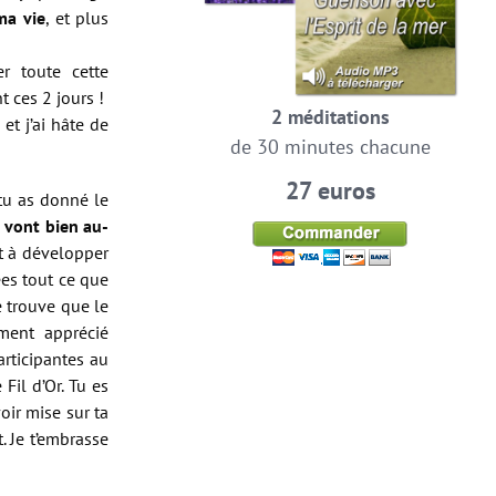
ma vie
, et plus
r toute cette
t ces 2 jours !
2 méditations
et j’ai hâte de
de 30 minutes chacune
27 euros
 tu as donné le
s vont bien au-
ut à développer
ées tout ce que
e trouve que le
rement apprécié
articipantes au
Fil d’Or. Tu es
oir mise sur ta
. Je t’embrasse