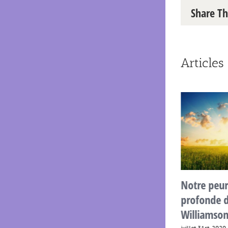
Share Th
Articles 
4 mantras d’amour,
Notre peur 
selon Thich Nhat Hanh
profonde d
Williamson
décembre 1st, 2021
|
0 commentaire
juillet 31st, 2020