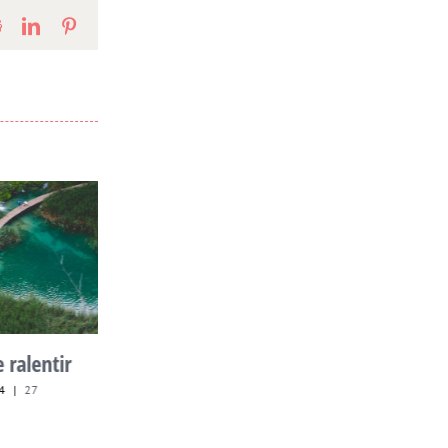
Reddit
LinkedIn
Pinterest
Ce 23 juin 2013,
 ralentir
journée mondiale des
4
|
27
embrassades, World
hugging day