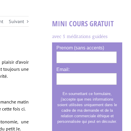
nt
Suivant
MINI COURS GRATUIT
avec 5 méditations guidées
Prenom (sans accents)
plaisir d’avoir
est toujours une
Email:
ité.
En soumettant ce formulaire,
j'accepte que mes informations
 dimanche matin
soient utilisées uniquement dans le
ette fois ci.
cadre de ma demande et de la
relation commerciale éthique et
utonomie, une
personnalisée qui peut en découler.
u petit Je.