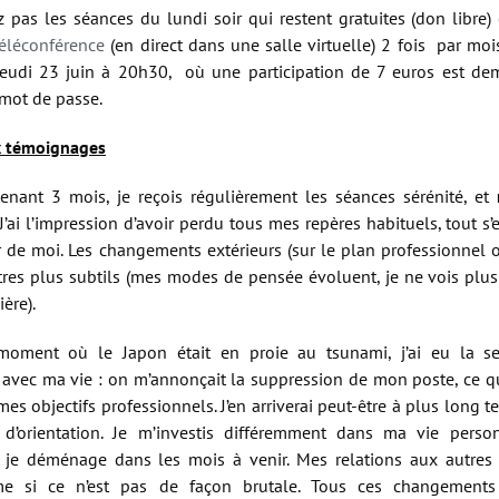
pas les séances du lundi soir qui restent gratuites (don libre) 
téléconférence
(en direct dans une salle virtuelle) 2 fois par moi
 jeudi 23 juin à 20h30, où une participation de 7 euros est d
mot de passe.
x témoignages
enant 3 mois, je reçois régulièrement les séances sérénité, et
 J’ai l’impression d’avoir perdu tous mes repères habituels, tout s’
 de moi. Les changements extérieurs (sur le plan professionnel o
utres plus subtils (mes modes de pensée évoluent, je ne vois plu
ère).
oment où le Japon était en proie au tsunami, j’ai eu la se
 avec ma vie : on m’annonçait la suppression de mon poste, ce qu
mes objectifs professionnels. J’en arriverai peut-être à plus long 
 d’orientation. Je m’investis différemment dans ma vie person
 je déménage dans les mois à venir. Mes relations aux autre
e si ce n’est pas de façon brutale. Tous ces changement