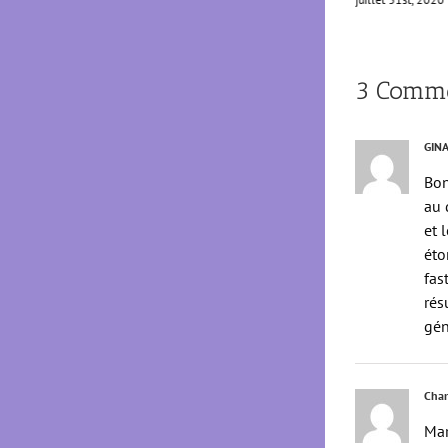
3 Comme
GIN
Bon
au 
et 
éto
fas
rés
gén
Chan
Mar