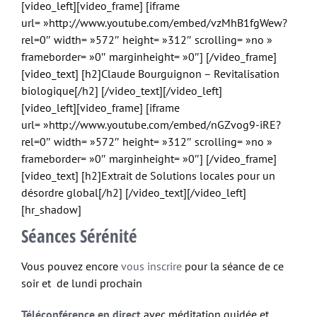
[video_left][video_frame] [iframe
url= »http://www.youtube.com/embed/vzMhB1fgWew?
rel=0″ width= »572″ height= »312″ scrolling= »no »
frameborder= »0″ marginheight= »0″] [/video_frame]
[video_text] [h2]Claude Bourguignon – Revitalisation
biologique[/h2] [/video_text][/video_left]
[video_left][video_frame] [iframe
url= »http://www.youtube.com/embed/nGZvog9-iRE?
rel=0″ width= »572″ height= »312″ scrolling= »no »
frameborder= »0″ marginheight= »0″] [/video_frame]
[video_text] [h2]Extrait de Solutions locales pour un
désordre global[/h2] [/video_text][/video_left]
[hr_shadow]
Séances Sérénité
Vous pouvez encore
vous inscrire
pour la séance de ce
soir et de lundi prochain
Téléconférence en direct
avec méditation guidée et