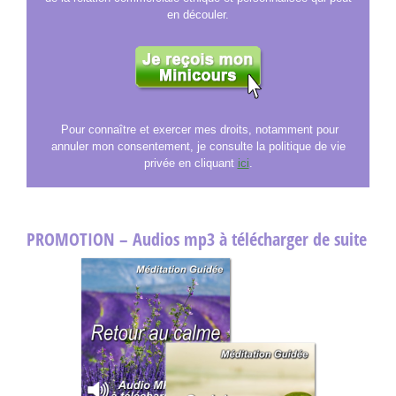
Pour connaître et exercer mes droits, notamment pour
annuler mon consentement, je consulte la politique de vie
privée en cliquant
ici
.
PROMOTION – Audios mp3 à télécharger de suite