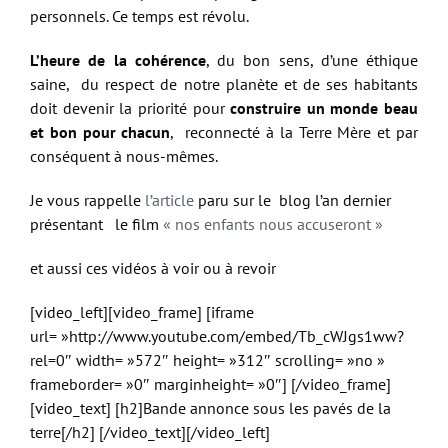
personnels. Ce temps est révolu.
L’heure de la cohérence
, du bon sens, d’une éthique
saine, du respect de notre planète et de ses habitants
doit devenir la priorité pour
construire un monde beau
et bon pour chacun
, reconnecté à la Terre Mère et par
conséquent à nous-mêmes.
Je vous rappelle
l’article
paru sur le blog l’an dernier
présentant le film
« nos enfants nous accuseront »
et aussi ces vidéos à voir ou à revoir
[video_left][video_frame] [iframe
url= »http://www.youtube.com/embed/Tb_cWJgs1ww?
rel=0″ width= »572″ height= »312″ scrolling= »no »
frameborder= »0″ marginheight= »0″] [/video_frame]
[video_text] [h2]Bande annonce sous les pavés de la
terre[/h2] [/video_text][/video_left]