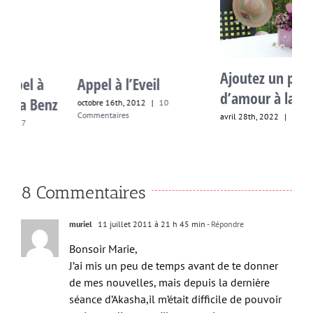
Ajoutez un peu plus
L
Appel à l’Eveil
d’amour à la vie
s
z
octobre 16th, 2012
|
10
C
Commentaires
avril 28th, 2022
|
0 commentaire
8 Commentaires
muriel
11 juillet 2011 à 21 h 45 min
- Répondre
Bonsoir Marie,
J’ai mis un peu de temps avant de te donner
de mes nouvelles, mais depuis la dernière
séance d’Akasha,il m’était difficile de pouvoir
vraiment dire ce qu’il se passait.