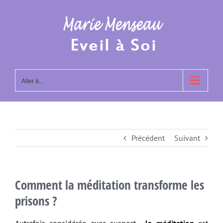
Passer
au
contenu
Aller à...
Précédent
Suivant
Comment la méditation transforme les
prisons ?
Autrefois considérée avec suspect,
la méditation
est