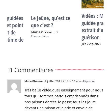
Vidéos : Méditation
A
Le Jeûne, qu’est ce
guidée gratuite et
1
que c’est ?
extrait d’un cercle de
f
juillet 5th, 2012
|
9
c
guérison
Commentaires
juin 29th, 2022
|
0 commentaire
11 Commentaires
Marie-Thérèse
4 juillet 2011 à 16 h 36 min
- Répondre
Très belle vidéo,quel enseignement pour nous
tous qui sommes parfois emprisonnés dans
nos prisons dorées. Je passe tous les jours
devant une prison et je prie et envoie de
l’amour à toutes ces personnes et je me