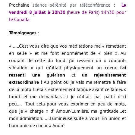
Prochaine
séance sérénité par téléconférence
:
Le
vendredi 8 juillet à 20h30
(heure de Paris) 14h30 pour
le Canada
Témoignages
:
« …..C’est vous dire que vos méditations me « remettent
en selle » et me font énormément de « bien ». Au
courant de celle du lundi j’ai ressenti un « courant-
vibration » qui m’allait physiquement au coeur.
J’ai
ressenti une guérison
et
un rajeunissement
extraordinaire
! Au point où je vais me remettre à faire
de la moto ! J’étais extrêmement fatigué avant ce fameux
lundi…et me demandais si je n’allais pas partir d’ici
peu…. Tout cela pour vous exprimer en peu de mots,
que je « charge » d’ Amour-Lumière, ma gratitude…et
mon admiration……Lumineuse suite à vous. En union et
harmonie de coeur. » André