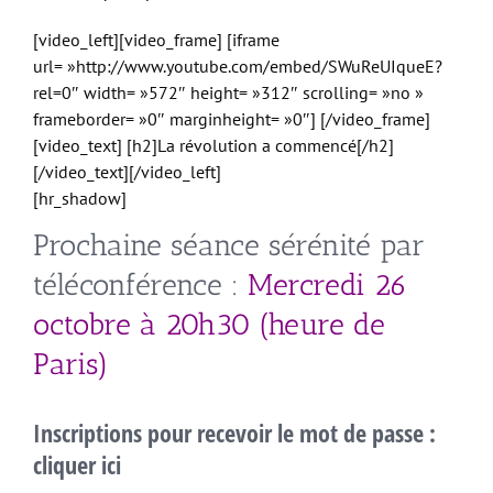
[video_left][video_frame] [iframe
url= »http://www.youtube.com/embed/SWuReUIqueE?
rel=0″ width= »572″ height= »312″ scrolling= »no »
frameborder= »0″ marginheight= »0″] [/video_frame]
[video_text] [h2]La révolution a commencé[/h2]
[/video_text][/video_left]
[hr_shadow]
Prochaine séance sérénité par
téléconférence :
Mercredi 26
octobre à 20h30 (heure de
Paris)
Inscriptions pour recevoir le mot de passe :
cliquer ici