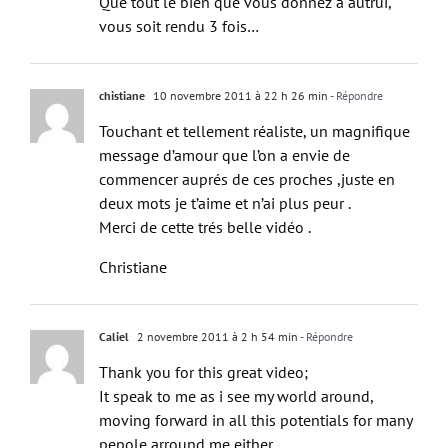
Que tout le bien que vous donnez à autrui,
vous soit rendu 3 fois…
chistiane
10 novembre 2011 à 22 h 26 min
- Répondre
Touchant et tellement réaliste, un magnifique
message d’amour que l’on a envie de
commencer auprés de ces proches ,juste en
deux mots je t’aime et n’ai plus peur .
Merci de cette trés belle vidéo .
Christiane
Caliel
2 novembre 2011 à 2 h 54 min
- Répondre
Thank you for this great video;
It speak to me as i see my world around,
moving forward in all this potentials for many
pepole arround me either…