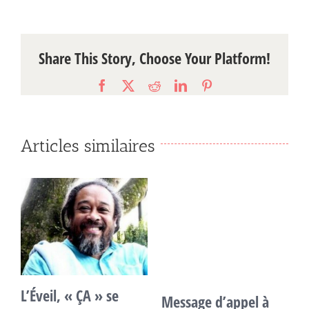
Share This Story, Choose Your Platform!
Facebook
X
Reddit
LinkedIn
Pinterest
Articles similaires
’Éveil, « ÇA » se
Message d’appel à
Appel 