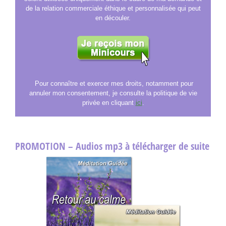
de la relation commerciale éthique et personnalisée qui peut
en découler.
Pour connaître et exercer mes droits, notamment pour
annuler mon consentement, je consulte la politique de vie
privée en cliquant
ici
.
PROMOTION – Audios mp3 à télécharger de suite